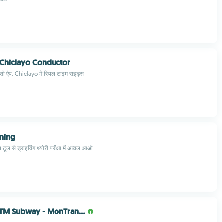
 Chiclayo Conductor
्सी ऐप, Chiclayo में रियल-टाइम राइड्स
ining
ूल से ड्राइविंग थ्योरी परीक्षा में अव्वल आओ
STM Subway - MonTran…