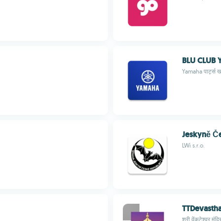
BLU CLUB
Yamaha पार्ट्स खर
Jeskyně Č
LWi s.r.o.
TTDevasth
श्री वेंकटेश्वर मंद