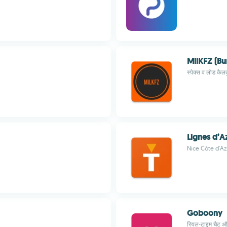
MilKFZ (B
स्पेक्स व लोड कैल
Lignes d’A
Nice Côte d'Azur
Goboony
रियल-टाइम चैट और 