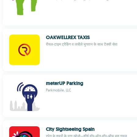
OAKWELLREX TAXIS
रीयल-टाइम ट्रैकिंग व लचीले भुगतान के साथ टैक्सी सेवा
meterUP Parking
Parkmobile, LLC
City Sightseeing Spain
स्पेन के शहरों के रत्न खोजो—शीर्ष हॉप-ऑन-हॉप-ऑफ बस गाइड