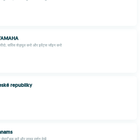
 YAMAHA
ीदो, सर्विस शेड्यूल करो और इवेंट्स जॉइन करो
eské republiky
anams
िर सेवाएँ बुक करें और लाइव दर्शन देखें