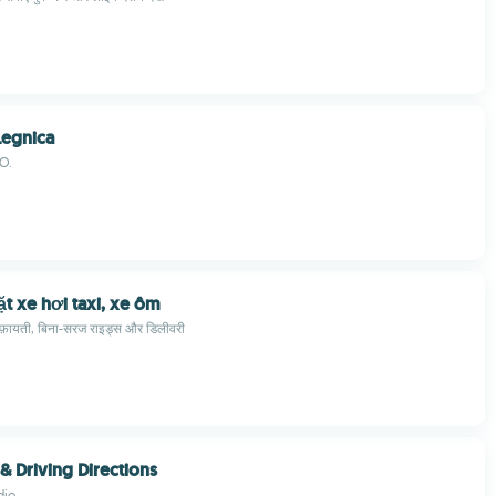
Legnica
 O.
t xe hơi taxi, xe ôm
िफ़ायती, बिना-सरज राइड्स और डिलीवरी
& Driving Directions
dio