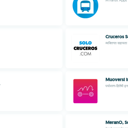
MTransit Apps
Cruceros 
व्यक्तिगत सहायता 
Muoversi i
ँ
पर्यावरण-हितैषी 
MeranO, So