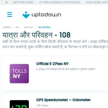
BETA PUBG MOBILE
MY HERO ACADEMIA UNITED SURVIVAL
GAME WORLD: LIFE 
ANDROID
/
एप्पस
/
लाइफस्टाइल
/
यात्रा और परिवहन
यात्रा और परिवहन - 108
कहीं भी बिना रास्ता भटके या बिना किसी जटिलता के यात्रा करें। लाइव ट्रैफ़ि
प्लान कर सकते हैं, मुफ़्त पार्किंग खोज सकते हैं, या सिग्नल न होने पर ऑफलाइ
Official E-ZPass NY
E-ZPass NY मोबाइल ऐप से टोल प्रबंधन व भुगतान आसान
GPS Speedometer – Odometer
o16i Apps